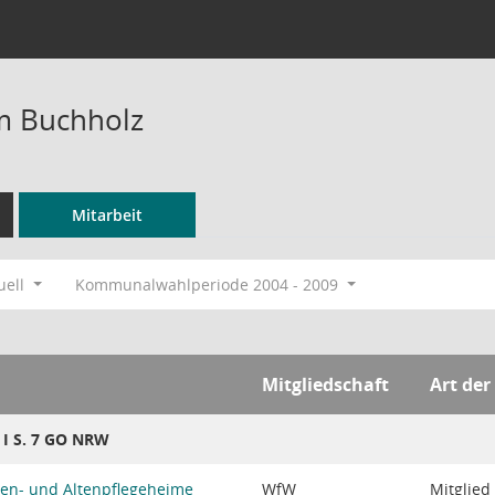
m Buchholz
Mitarbeit
uell
Kommunalwahlperiode 2004 - 2009
Mitgliedschaft
Art der
8 I S. 7 GO NRW
en- und Altenpflegeheime
WfW
Mitglied