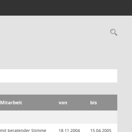
Rec
 Mitarbeit
von
bis
 mit beratender Stimme
18.11.2004
15.04.2005