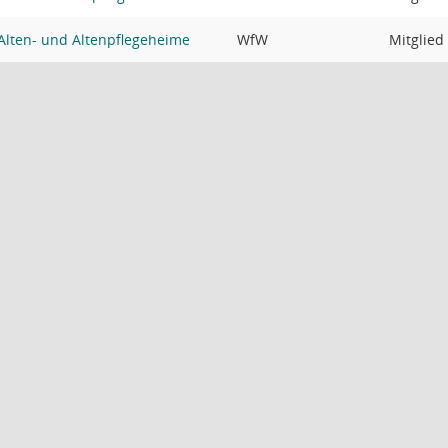
Alten- und Altenpflegeheime
WfW
Mitglied