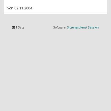
von 02.11.2004
(Wird in
1 Satz
Software:
Sitzungsdienst
Session