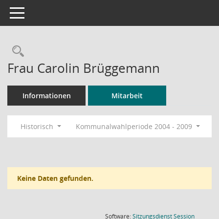
Toggle navigation
Rechercheauswahl
Frau Carolin Brüggemann
Informationen
Mitarbeit
Historisch
Kommunalwahlperiode 2004 - 2009
Keine Daten gefunden.
(Wird in
Software:
Sitzungsdienst
Session