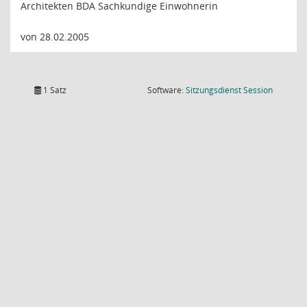
Architekten BDA Sachkundige Einwohnerin
von 28.02.2005
(Wird in
1 Satz
Software:
Sitzungsdienst
Session