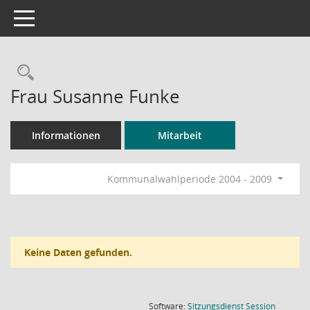
Toggle navigation
Rechercheauswahl
Frau Susanne Funke
Informationen
Mitarbeit
Kommunalwahlperiode 2004 - 2009
Keine Daten gefunden.
(Wird in
Software:
Sitzungsdienst
Session