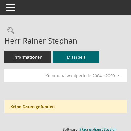
Toggle navigation
Rechercheauswahl
Herr Rainer Stephan
Informationen
Mitarbeit
Kommunalwahlperiode 2004 - 2009
Keine Daten gefunden.
(Wird in
Software:
Sitzungsdienst
Session