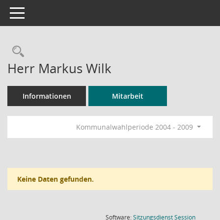
Toggle navigation
Rechercheauswahl
Herr Markus Wilk
Informationen
Mitarbeit
Kommunalwahlperiode 2004 - 2009
Keine Daten gefunden.
(Wird in
Software:
Sitzungsdienst
Session