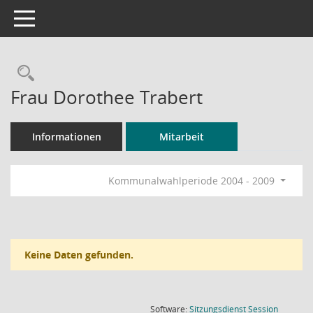
Toggle navigation
Rechercheauswahl
Frau Dorothee Trabert
Informationen
Mitarbeit
Kommunalwahlperiode 2004 - 2009
Keine Daten gefunden.
(Wird in
Software:
Sitzungsdienst
Session