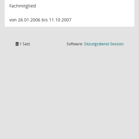
Fachmitglied
von 26.01.2006 bis 11.10.2007
(Wird in
1 Satz
Software:
Sitzungsdienst
Session