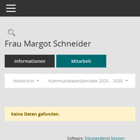
Toggle navigation
Rechercheauswahl
Frau Margot Schneider
Informationen
Mitarbeit
Historisch
Kommunalwahlperiode 2025 - 2030
Keine Daten gefunden.
(Wird in
Software:
Sitzungsdienst
Session