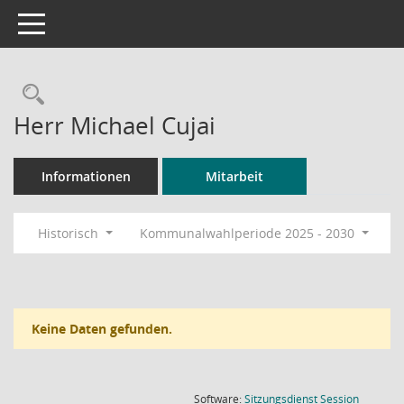
Toggle navigation
Rechercheauswahl
Herr Michael Cujai
Informationen
Mitarbeit
Historisch
Kommunalwahlperiode 2025 - 2030
Keine Daten gefunden.
(Wird in
Software:
Sitzungsdienst
Session