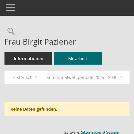
Toggle navigation
Rechercheauswahl
Frau Birgit Paziener
Informationen
Mitarbeit
Historisch
Kommunalwahlperiode 2025 - 2030
Keine Daten gefunden.
(Wird in
Software:
Sitzungsdienst
Session