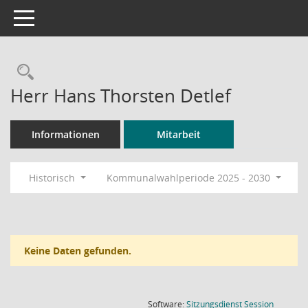
Toggle navigation
Rechercheauswahl
Herr Hans Thorsten Detlef
Informationen
Mitarbeit
Historisch
Kommunalwahlperiode 2025 - 2030
Keine Daten gefunden.
(Wird in
Software:
Sitzungsdienst
Session