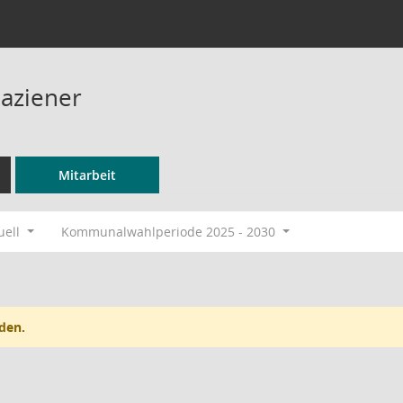
Paziener
Mitarbeit
uell
Kommunalwahlperiode 2025 - 2030
den.