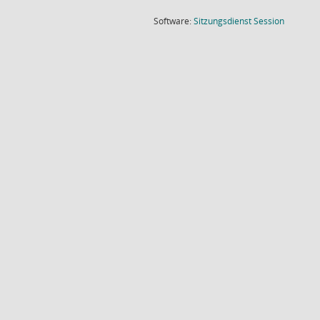
(Wird in
Software:
Sitzungsdienst
Session