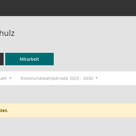
hulz
Mitarbeit
uell
Kommunalwahlperiode 2025 - 2030
den.