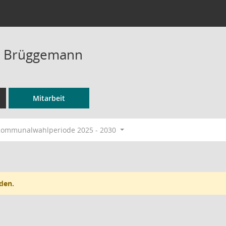
in Brüggemann
Mitarbeit
ommunalwahlperiode 2025 - 2030
den.