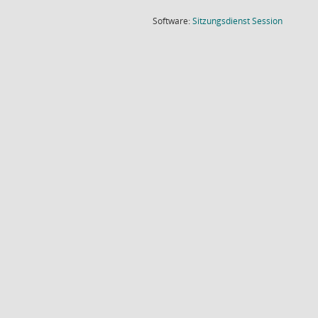
(Wird in
Software:
Sitzungsdienst
Session