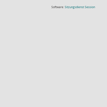
(Wird in
Software:
Sitzungsdienst
Session