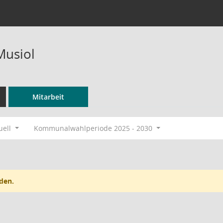
Musiol
Mitarbeit
uell
Kommunalwahlperiode 2025 - 2030
den.