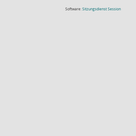
(Wird in
Software:
Sitzungsdienst
Session