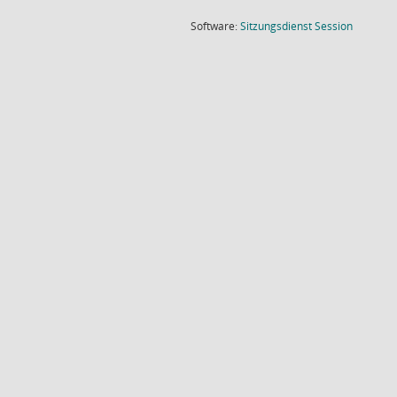
(Wird in
Software:
Sitzungsdienst
Session