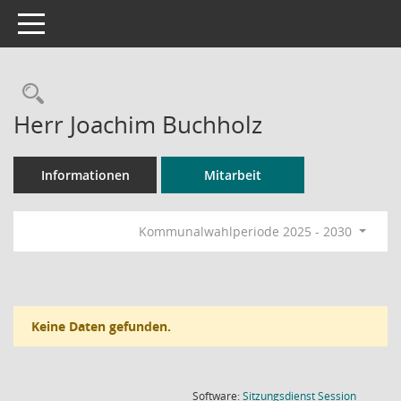
Toggle navigation
Rechercheauswahl
Herr Joachim Buchholz
Informationen
Mitarbeit
Kommunalwahlperiode 2025 - 2030
Keine Daten gefunden.
(Wird in
Software:
Sitzungsdienst
Session