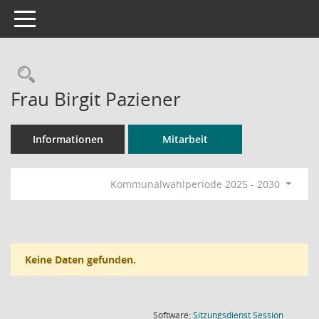
Toggle navigation
Rechercheauswahl
Frau Birgit Paziener
Informationen
Mitarbeit
Kommunalwahlperiode 2025 - 2030
Keine Daten gefunden.
(Wird in
Software:
Sitzungsdienst
Session