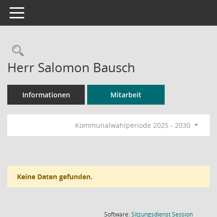
Toggle navigation
Rechercheauswahl
Herr Salomon Bausch
Informationen
Mitarbeit
Kommunalwahlperiode 2025 - 2030
Keine Daten gefunden.
(Wird in
Software:
Sitzungsdienst
Session