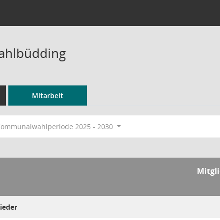
ahlbüdding
Mitarbeit
ommunalwahlperiode 2025 - 2030
Mitgl
ieder