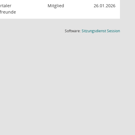
taler
Mitglied
26.01.2026
freunde
(Wird in
Software:
Sitzungsdienst
Session