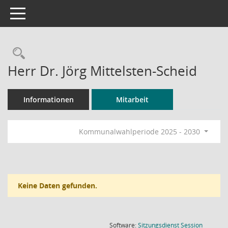
Toggle navigation
Rechercheauswahl
Herr Dr. Jörg Mittelsten-Scheid
Informationen
Mitarbeit
Kommunalwahlperiode 2025 - 2030
Keine Daten gefunden.
(Wird in
Software:
Sitzungsdienst
Session