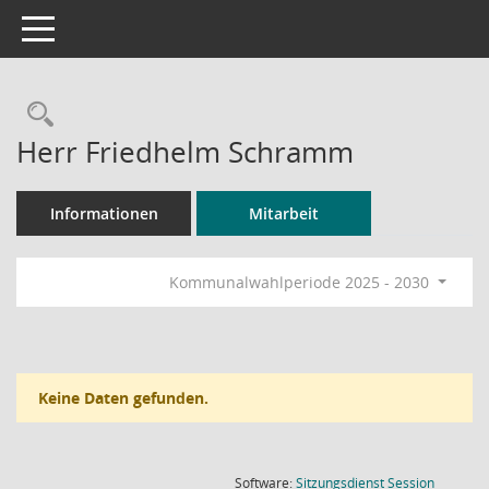
Toggle navigation
Rechercheauswahl
Herr Friedhelm Schramm
Informationen
Mitarbeit
Kommunalwahlperiode 2025 - 2030
Keine Daten gefunden.
(Wird in
Software:
Sitzungsdienst
Session