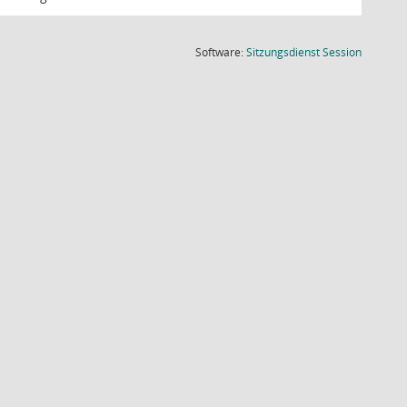
(Wird in
Software:
Sitzungsdienst
Session