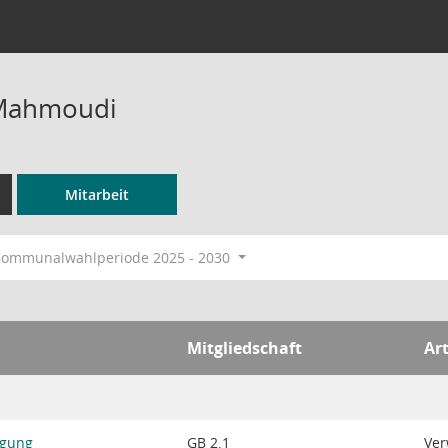
 Mahmoudi
Mitarbeit
ommunalwahlperiode 2025 - 2030
Mitgliedschaft
Art
igung
GB 2.1
Ver