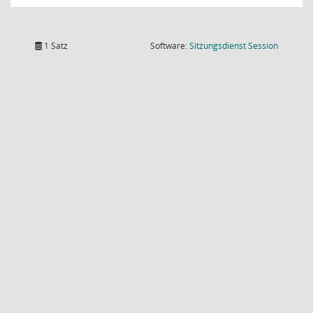
(Wird in
1 Satz
Software:
Sitzungsdienst
Session