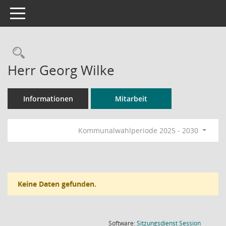
Toggle navigation
Rechercheauswahl
Herr Georg Wilke
Informationen
Mitarbeit
Kommunalwahlperiode 2025 - 2030
Keine Daten gefunden.
(Wird in
Software:
Sitzungsdienst
Session