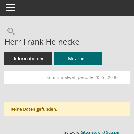
Toggle navigation
Rechercheauswahl
Herr Frank Heinecke
Informationen
Mitarbeit
Kommunalwahlperiode 2025 - 2030
Keine Daten gefunden.
(Wird in
Software:
Sitzungsdienst
Session