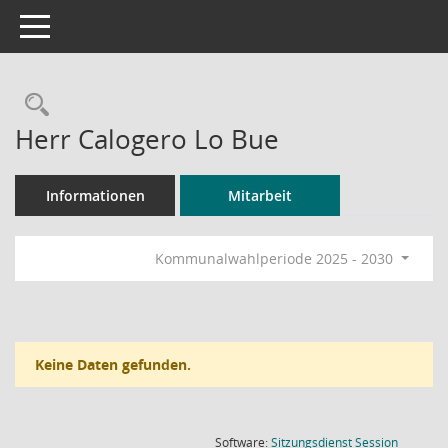
Toggle navigation
Rechercheauswahl
Herr Calogero Lo Bue
Informationen
Mitarbeit
Kommunalwahlperiode 2025 - 2030
Keine Daten gefunden.
(Wird in
Software:
Sitzungsdienst
Session