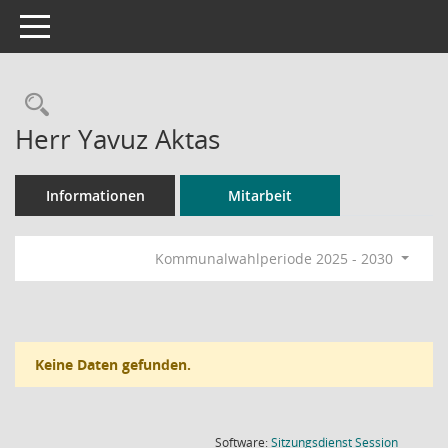
Toggle navigation
Rechercheauswahl
Herr Yavuz Aktas
Informationen
Mitarbeit
Kommunalwahlperiode 2025 - 2030
Keine Daten gefunden.
(Wird in
Software:
Sitzungsdienst
Session