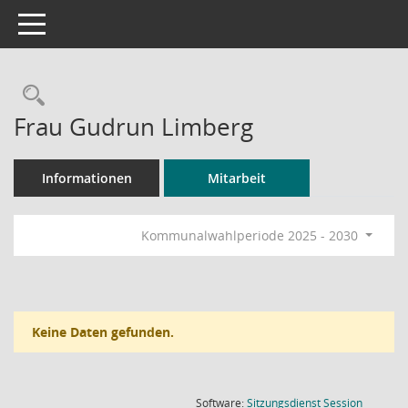
Toggle navigation
Rechercheauswahl
Frau Gudrun Limberg
Informationen
Mitarbeit
Kommunalwahlperiode 2025 - 2030
Keine Daten gefunden.
(Wird in
Software:
Sitzungsdienst
Session