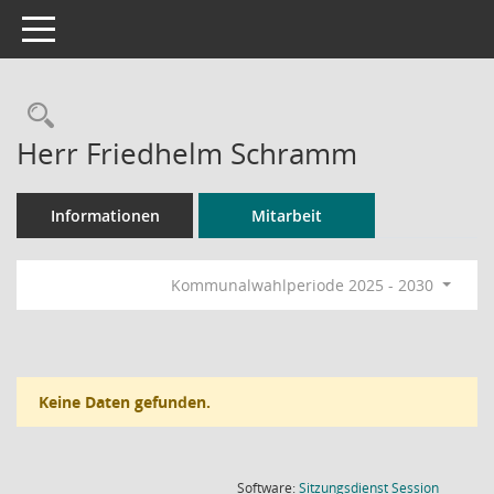
Toggle navigation
Rechercheauswahl
Herr Friedhelm Schramm
Informationen
Mitarbeit
Kommunalwahlperiode 2025 - 2030
Keine Daten gefunden.
(Wird in
Software:
Sitzungsdienst
Session