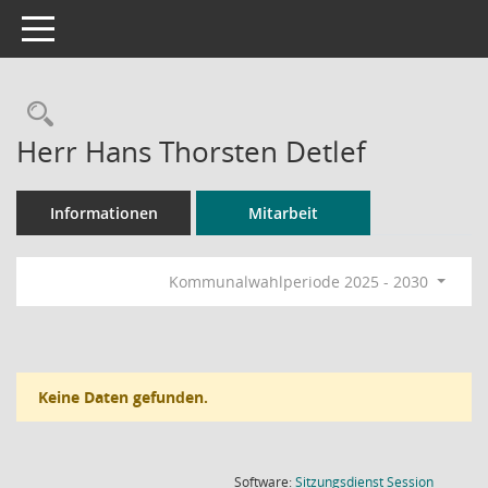
Toggle navigation
Rechercheauswahl
Herr Hans Thorsten Detlef
Informationen
Mitarbeit
Kommunalwahlperiode 2025 - 2030
Keine Daten gefunden.
(Wird in
Software:
Sitzungsdienst
Session