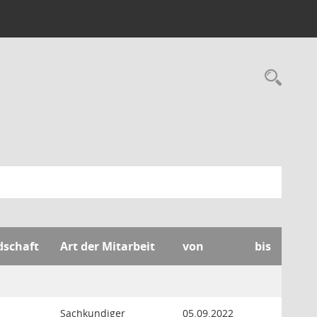
Rec
dschaft
Art der Mitarbeit
von
bis
Sachkundiger
05.09.2022