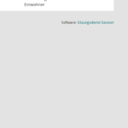
Einwohner
(Wird in
Software:
Sitzungsdienst
Session