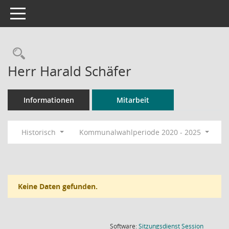
Toggle navigation
Rechercheauswahl
Herr Harald Schäfer
Informationen
Mitarbeit
Historisch
Kommunalwahlperiode 2020 - 2025
Keine Daten gefunden.
(Wird in
Software:
Sitzungsdienst
Session