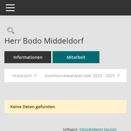
Toggle navigation
Rechercheauswahl
Herr Bodo Middeldorf
Informationen
Mitarbeit
Historisch
Kommunalwahlperiode 2020 - 2025
Keine Daten gefunden.
(Wird in
Software:
Sitzungsdienst
Session