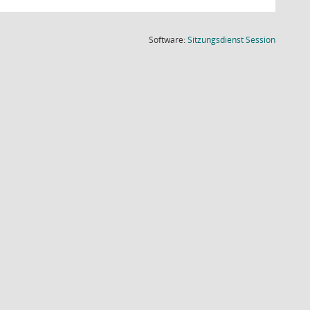
(Wird in
Software:
Sitzungsdienst
Session