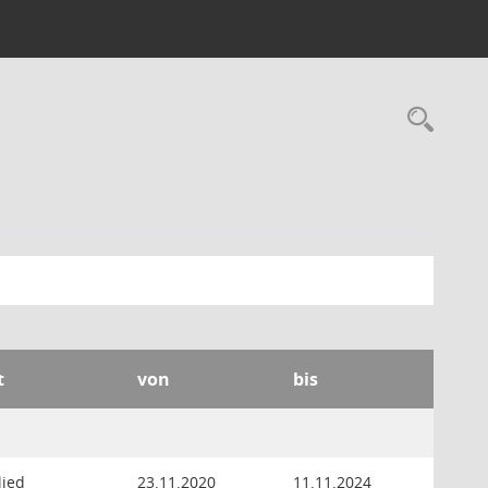
Rec
t
von
bis
lied
23.11.2020
11.11.2024