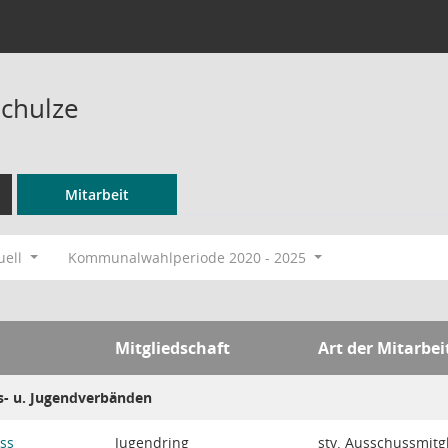
Schulze
Mitarbeit
uell
Kommunalwahlperiode 2020 - 2025
Mitgliedschaft
Art der Mitarbei
s- u. Jugendverbänden
ss
Jugendring
stv. Ausschussmitg