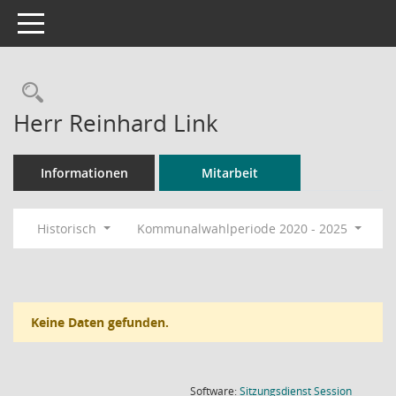
Toggle navigation
Rechercheauswahl
Herr Reinhard Link
Informationen
Mitarbeit
Historisch
Kommunalwahlperiode 2020 - 2025
Keine Daten gefunden.
(Wird in
Software:
Sitzungsdienst
Session