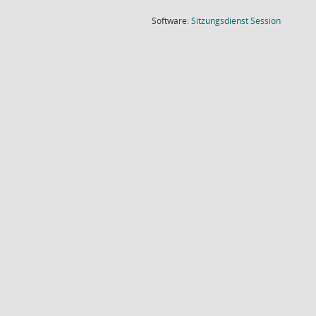
(Wird in
Software:
Sitzungsdienst
Session