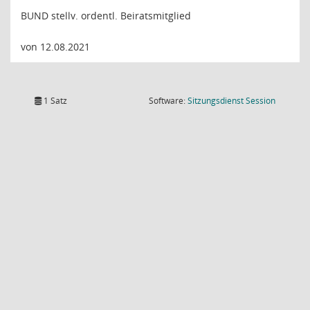
BUND stellv. ordentl. Beiratsmitglied
von 12.08.2021
(Wird in
1 Satz
Software:
Sitzungsdienst
Session