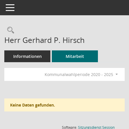
Toggle navigation
Rechercheauswahl
Herr Gerhard P. Hirsch
Informationen
Mitarbeit
Kommunalwahlperiode 2020 - 2025
Keine Daten gefunden.
(Wird in
Software:
Sitzungsdienst
Session