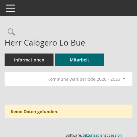
Toggle navigation
Rechercheauswahl
Herr Calogero Lo Bue
Informationen
Mitarbeit
Kommunalwahlperiode 2020 - 2025
Keine Daten gefunden.
(Wird in
Software:
Sitzungsdienst
Session