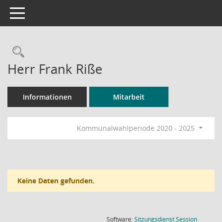
Toggle navigation
Rechercheauswahl
Herr Frank Riße
Informationen
Mitarbeit
Kommunalwahlperiode 2020 - 2025
Keine Daten gefunden.
(Wird in
Software:
Sitzungsdienst
Session