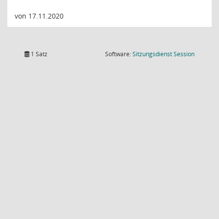
von 17.11.2020
(Wird in
1 Satz
Software:
Sitzungsdienst
Session