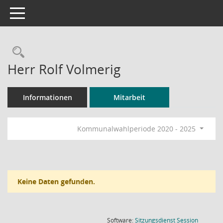
Toggle navigation
Rechercheauswahl
Herr Rolf Volmerig
Informationen
Mitarbeit
Kommunalwahlperiode 2020 - 2025
Keine Daten gefunden.
(Wird in
Software:
Sitzungsdienst
Session