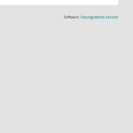
(Wird in
Software:
Sitzungsdienst
Session